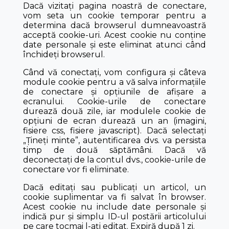
Dacă vizitați pagina noastră de conectare,
vom seta un cookie temporar pentru a
determina dacă browserul dumneavoastră
acceptă cookie-uri. Acest cookie nu conține
date personale și este eliminat atunci când
închideți browserul.
Când vă conectați, vom configura și câteva
module cookie pentru a vă salva informațiile
de conectare și opțiunile de afișare a
ecranului. Cookie-urile de conectare
durează două zile, iar modulele cookie de
opțiuni de ecran durează un an (imagini,
fisiere css, fisiere javascript). Dacă selectați
„Țineți minte”, autentificarea dvs. va persista
timp de două săptămâni. Dacă vă
deconectați de la contul dvs., cookie-urile de
conectare vor fi eliminate.
Dacă editați sau publicați un articol, un
cookie suplimentar va fi salvat în browser.
Acest cookie nu include date personale și
indică pur și simplu ID-ul postării articolului
pe care tocmai l-ați editat. Expiră după 1 zi.