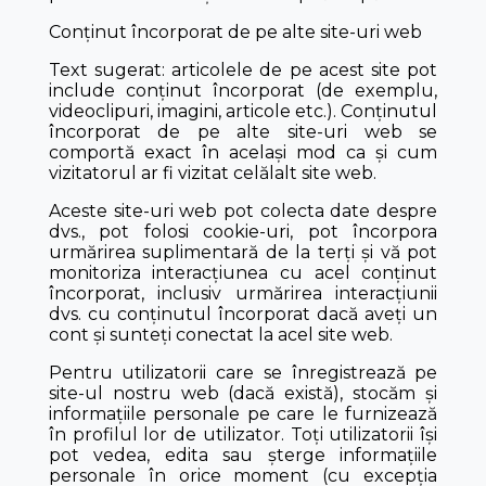
Conținut încorporat de pe alte site-uri web
Text sugerat: articolele de pe acest site pot
include conținut încorporat (de exemplu,
videoclipuri, imagini, articole etc.). Conținutul
încorporat de pe alte site-uri web se
comportă exact în același mod ca și cum
vizitatorul ar fi vizitat celălalt site web.
Aceste site-uri web pot colecta date despre
dvs., pot folosi cookie-uri, pot încorpora
urmărirea suplimentară de la terți și vă pot
monitoriza interacțiunea cu acel conținut
încorporat, inclusiv urmărirea interacțiunii
dvs. cu conținutul încorporat dacă aveți un
cont și sunteți conectat la acel site web.
Pentru utilizatorii care se înregistrează pe
site-ul nostru web (dacă există), stocăm și
informațiile personale pe care le furnizează
în profilul lor de utilizator. Toți utilizatorii își
pot vedea, edita sau șterge informațiile
personale în orice moment (cu excepția